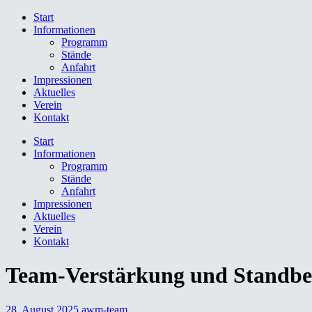
Skip
Start
to
Informationen
content
Programm
Stände
Anfahrt
Impressionen
Aktuelles
Verein
Kontakt
Start
Informationen
Programm
Stände
Anfahrt
Impressionen
Aktuelles
Verein
Kontakt
Team-Verstärkung und Standbet
28. August 2025
awm-team